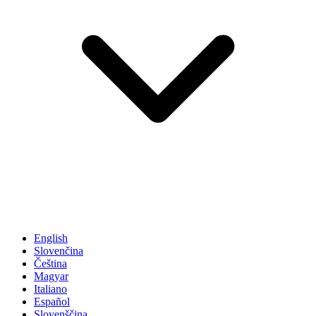
English
Slovenčina
Čeština
Magyar
Italiano
Español
Slovenščina