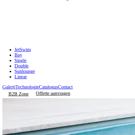
JetSwim
Bay
Single
Double
Sunlounge
Linear
Galerij
Technologie
Catalogus
Contact
Offerte aanvragen
B2B Zone