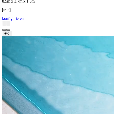
8.5m x 3.7m x 1.5m
[true]
konfigurieren
☀︎
☾