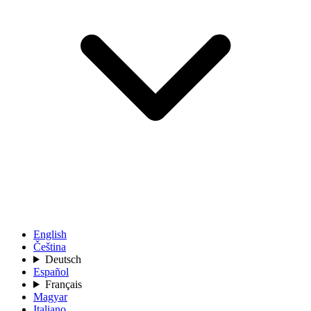
English
Čeština
Deutsch
Español
Français
Magyar
Italiano